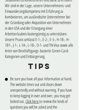
Wir sind in der Lage, unsere Unternehmens- und
Einwanderungskompetenz mit Erfahrung zu
kombinieren, um ausländische Unternehmer bei
der Gründung oder Akquisition von Unternehmen
in den USA und der Erlangung einer
Arbeitserlaubnis kostengünstig zu unterstützen.
Unsere Praxis umfasst E-1-, E-2-, E-3-, H-1B-, H-
1B1-, J-1-, L-1A-, L-1B-, O-1- und TN-Visa sowie alle
Arten von Beschäftigungs- basierte Green-Card-
Kategorien und Einbürgerung.
Tips
Be sure you have all your information at hand.
The website times out and closes down
unexpectedly and without warning. If you have
to keep logging in over and over, you may get
locked out.
Click here
to review the kinds of
questions you will be asked and the