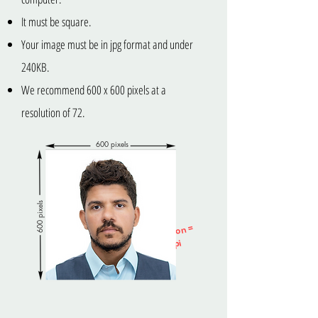
It must be square.
Your image must be in jpg format and under
240KB.
We recommend 600 x 600 pixels at a
resolution of 72.
600 pixels
600 pixels
Resolution =
72ppi